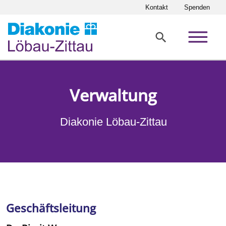
Direkt zur Hauptnavigation springen
Direkt zum Inhalt springen
Kontakt
Spenden
Verwaltung
Diakonie Löbau-Zittau
Home
Über uns
Verwaltung
Geschäftsleitung