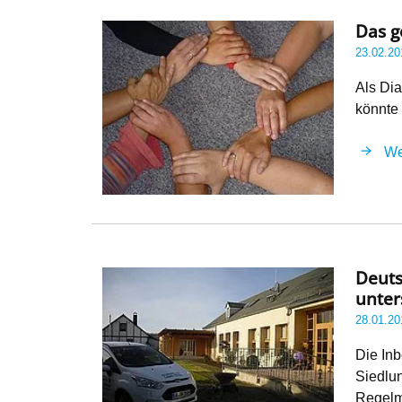
Das g
23.02.20
Als Dia
könnte
We
Deuts
unter
28.01.20
Die In
Siedlun
Regel