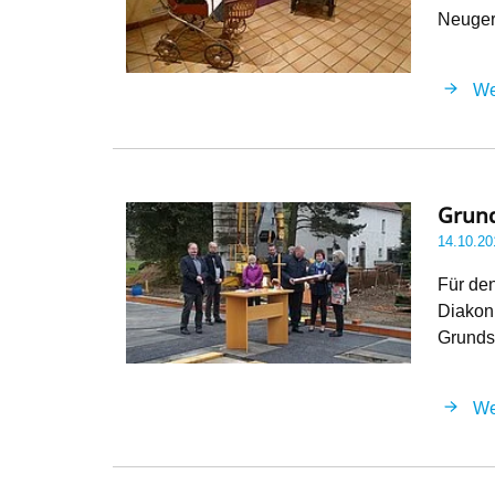
Neuger
We
Grund
14.10.20
Für de
Diakoni
Grunds
We